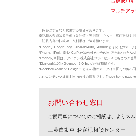
普段使用す
マルチアラ
※
内容は予告なく変更する場合があります。
※
記載の数値は参考値（設計値・実測値）であり、車両状態や測
※
記載内容の転載や二次利用はご遠慮願います。
*
Google、Google Play、Android Auto、Androidとその他
*
iPhone、iPod、SiriとCarPlayは米国その他の国で登録されたApp
*
iPhoneの商標は、アイホン株式会社のライセンスにもとづき使
*
Bluetoothは米国Bluetooth SIG Inc.の登録商標です。
*
Rockford Acoustic Design™ とその他のマークは米国その他の国
このコンテンツは日本国内向けの情報です。These home page contents appl
お問い合わせ窓口
ご愛用車についてのご相談は、よりスム
三菱自動車 お客様相談センター