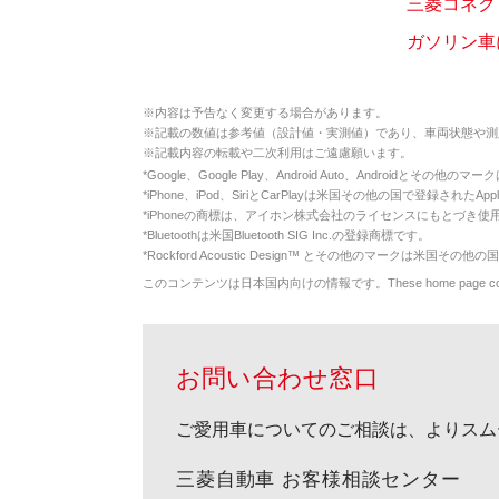
三菱コネク
ガソリン車
※
内容は予告なく変更する場合があります。
※
記載の数値は参考値（設計値・実測値）であり、車両状態や測
※
記載内容の転載や二次利用はご遠慮願います。
*
Google、Google Play、Android Auto、Androidとその他
*
iPhone、iPod、SiriとCarPlayは米国その他の国で登録されたApp
*
iPhoneの商標は、アイホン株式会社のライセンスにもとづき使
*
Bluetoothは米国Bluetooth SIG Inc.の登録商標です。
*
Rockford Acoustic Design™ とその他のマークは米国その他の国
このコンテンツは日本国内向けの情報です。These home page contents appl
お問い合わせ窓口
ご愛用車についてのご相談は、よりスム
三菱自動車 お客様相談センター