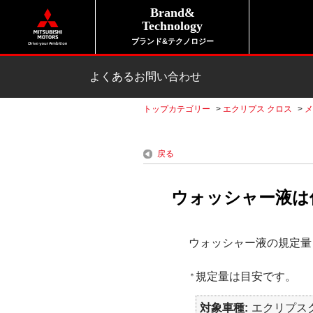
Brand&
Technology
ブランド&テクノロジー
よくあるお問い合わせ
トップカテゴリー
>
エクリプス クロス
>
メ
戻る
ウォッシャー液は何
ウォッシャー液の規定量
規定量は目安です。
＊
対象車種
エクリプスク