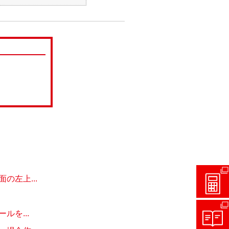
左上...
を...