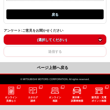
戻る
アンケート:ご意見をお聞かせください
(選択してください)
送信する
ページ上部へ戻る
© MITSUBISHI MOTORS CORPORATION. All rights reserved.
オンライン
カタログ
オンライン
展示車・
販売店・充電
見積もり
請求
相談
試乗車検索
ポイント検索