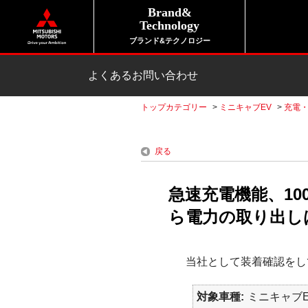
Brand&
Technology
ブランド&テクノロジー
よくあるお問い合わせ
トップカテゴリー
>
ミニキャブEV
>
充電
戻る
急速充電機能、10
ら電力の取り出しは
当社として装着確認をし
対象車種
ミニキャブEV