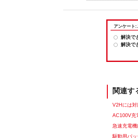
アンケート
解決で
解決で
関連す
V2Hには対
AC100V
急速充電機能
駆動用バッテ