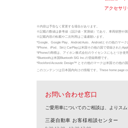
アクセサリー
※
内容は予告なく変更する場合があります。
※
記載の数値は参考値（設計値・実測値）であり、車両状態や測
※
記載内容の転載や二次利用はご遠慮願います。
*
Google、Google Play、Android Auto、Androidとその他
*
iPhone、iPod、SiriとCarPlayは米国その他の国で登録されたApp
*
iPhoneの商標は、アイホン株式会社のライセンスにもとづき使
*
Bluetoothは米国Bluetooth SIG Inc.の登録商標です。
*
Rockford Acoustic Design™ とその他のマークは米国その他の国
このコンテンツは日本国内向けの情報です。These home page contents appl
お問い合わせ窓口
ご愛用車についてのご相談は、よりスム
三菱自動車 お客様相談センター