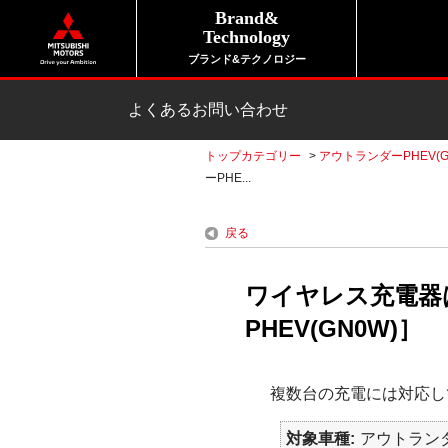
Brand&
Technology
ブランド&テクノロジー
よくあるお問い合わせ
トップカテゴリー
>
アウトランダーPHEV(G
ーPHE...
戻る
ワイヤレス充電器
PHEV(GN0W)］
複数台の充電には対応し
対象車種
アウトランダ