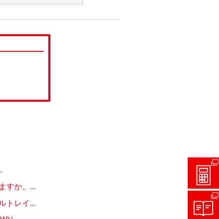
.
か。...
レイ...