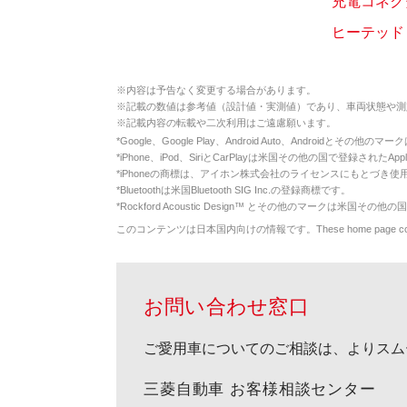
充電コネク
ヒーテッド
※
内容は予告なく変更する場合があります。
※
記載の数値は参考値（設計値・実測値）であり、車両状態や測
※
記載内容の転載や二次利用はご遠慮願います。
*
Google、Google Play、Android Auto、Androidとその他
*
iPhone、iPod、SiriとCarPlayは米国その他の国で登録されたApp
*
iPhoneの商標は、アイホン株式会社のライセンスにもとづき使
*
Bluetoothは米国Bluetooth SIG Inc.の登録商標です。
*
Rockford Acoustic Design™ とその他のマークは米国その他の国
このコンテンツは日本国内向けの情報です。These home page contents appl
お問い合わせ窓口
ご愛用車についてのご相談は、よりスム
三菱自動車 お客様相談センター