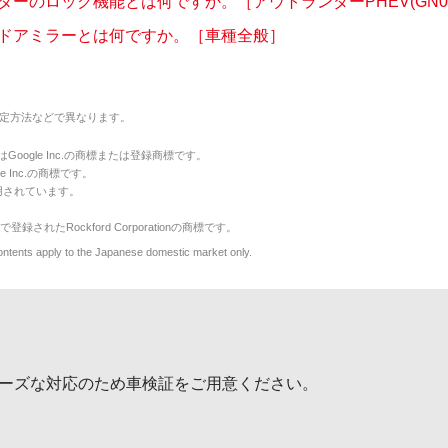
ターのロック機能とは何ですか。［アウトランダーPHEV(GN0
ドアミラーとは何ですか。［車種全般］
定方法などで異なります。
のマークはGoogle Inc.の商標または登録商標です。
le Inc.の商標です。
用されています。
で登録されたRockford Corporationの商標です。
y to the Japanese domestic market only.
ーズな対応のため車検証をご用意ください。