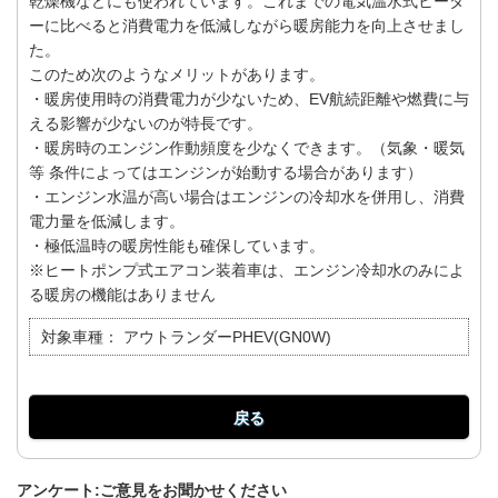
乾燥機などにも使われています。これまでの電気温水式ヒータ
ーに比べると消費電力を低減しながら暖房能力を向上させまし
た。
このため次のようなメリットがあります。
・暖房使用時の消費電力が少ないため、EV航続距離や燃費に与
える影響が少ないのが特長です。
・暖房時のエンジン作動頻度を少なくできます。（気象・暖気
等 条件によってはエンジンが始動する場合があります）
・エンジン水温が高い場合はエンジンの冷却水を併用し、消費
電力量を低減します。
・極低温時の暖房性能も確保しています。
※ヒートポンプ式エアコン装着車は、エンジン冷却水のみによ
る暖房の機能はありません
対象車種：
アウトランダーPHEV(GN0W)
戻る
アンケート:ご意見をお聞かせください