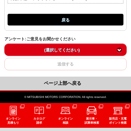
戻る
アンケート:ご意見をお聞かせください
(選択してください)
送信する
ページ上部へ戻る
© MITSUBISHI MOTORS CORPORATION. All rights reserved.
オンライン
カタログ
オンライン
展示車・
販売店・充電
見積もり
請求
相談
試乗車検索
ポイント検索