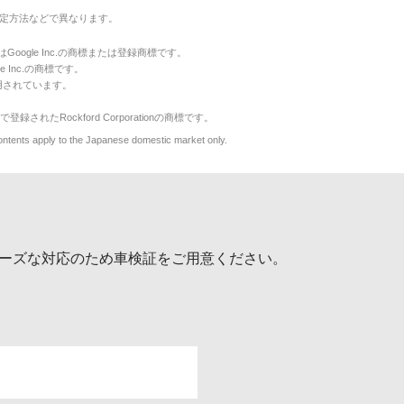
定方法などで異なります。
のマークはGoogle Inc.の商標または登録商標です。
le Inc.の商標です。
用されています。
で登録されたRockford Corporationの商標です。
y to the Japanese domestic market only.
ーズな対応のため車検証をご用意ください。