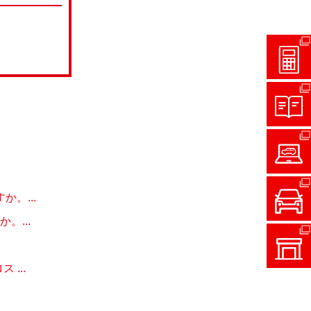
。...
。...
...