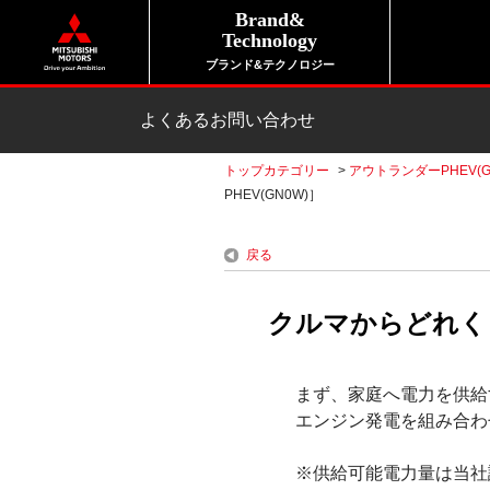
Brand&
Technology
ブランド&テクノロジー
よくあるお問い合わせ
トップカテゴリー
>
アウトランダーPHEV(G
PHEV(GN0W)］
戻る
クルマからどれくら
まず、家庭へ電力を供給
エンジン発電を組み合わ
※供給可能電力量は当社