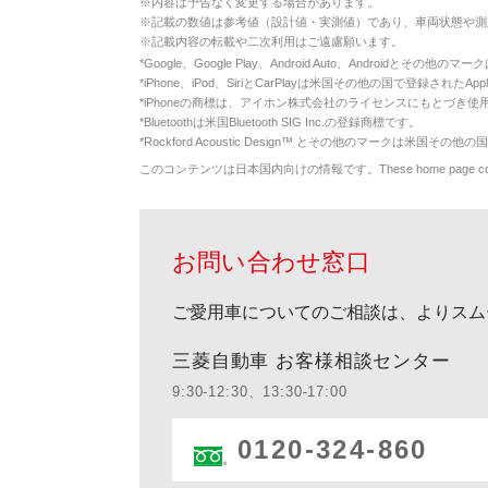
※
内容は予告なく変更する場合があります。
※
記載の数値は参考値（設計値・実測値）であり、車両状態や測
※
記載内容の転載や二次利用はご遠慮願います。
*
Google、Google Play、Android Auto、Androidとその他
*
iPhone、iPod、SiriとCarPlayは米国その他の国で登録されたApp
*
iPhoneの商標は、アイホン株式会社のライセンスにもとづき使
*
Bluetoothは米国Bluetooth SIG Inc.の登録商標です。
*
Rockford Acoustic Design™ とその他のマークは米国その他の国
このコンテンツは日本国内向けの情報です。These home page contents appl
お問い合わせ窓口
ご愛用車についてのご相談は、よりスム
三菱自動車 お客様相談センター
9:30-12:30、13:30-17:00
0120-324-860