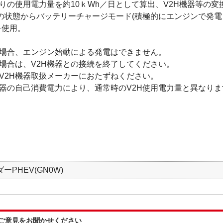
りの使用電力量を約10ｋWh／日として算出、V2H機器等の変
の状態からバッテリーチャージモード(積極的にエンジンで発
を使用。
る場合、エンジン始動による発電はできません。
場合は、V2H機器との接続を終了してください。
各V2H機器取扱メーカーにおたずねください。
機器の自己消費電力により、通常時のV2H使用電力量と異なりま
ーPHEV(GN0W)
:ご意見をお聞かせください