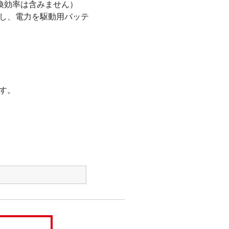
換効率は含みません）
電し、電力を駆動用バッテ
す。