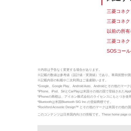
三菱コネクト
三菱コネク
以前の所有
三菱コネク
SOSコー
※
内容は予告なく変更する場合があります。
※
記載の数値は参考値（設計値・実測値）であり、車両状態や測
※
記載内容の転載や二次利用はご遠慮願います。
*
Google、Google Play、Android Auto、Androidとその他
*
iPhone、iPod、SiriとCarPlayは米国その他の国で登録されたApp
*
iPhoneの商標は、アイホン株式会社のライセンスにもとづき使
*
Bluetoothは米国Bluetooth SIG Inc.の登録商標です。
*
Rockford Acoustic Design™ とその他のマークは米国その他の国
このコンテンツは日本国内向けの情報です。These home page contents appl