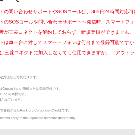
の問い合わせサポートやSOSコールは、365日24時間対応可能.
トのSOSコールや問い合わせサポートへ発信時、スマートフォンの
者が三菱コネクトを解約しておらず、新規登録ができません。［ア
トは車一台に対してスマートフォンは何台まで登録可能ですか。［
ルは三菱コネクトに加入しなくても使用できますか。［アウトランダ
定方法などで異なります。
のマークはGoogle Inc.の商標または登録商標です。
le Inc.の商標です。
用されています。
で登録されたRockford Corporationの商標です。
y to the Japanese domestic market only.