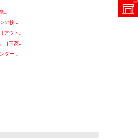
..
接...
ウト...
三菱...
ー...