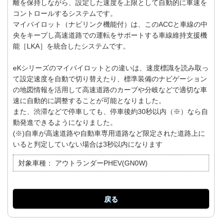
離を保持しながら、設定した速度を上限として自動的に車速を
コントロールするシステムです。
マイパイロット（ナビリンク機能付）は、このACCと車線の中
央をキープし高速道路での運転をサポートする車線維持支援機
能［LKA］を統合したシステムです。
eKシリーズのマイパイロットとの違いは、速度標識を読み取っ
て設定速度を自動で切り替えたり、標準装備のナビゲーション
の地図情報を活用して高速道路のカーブや分岐などで適切な車
速に自動的に調整することが可能となりました。
また、渋滞などで停車しても、停車後約30秒以内（※）なら自
動発進できるようになりました。
(※)自車が高速道路や自動車専用道路など限定された道路上に
いると判定していない場合は3秒以内になります
対象車種：
アウトランダーPHEV(GN0W)
戻る