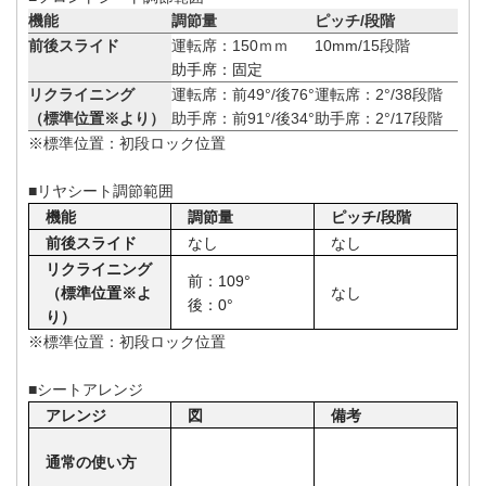
機能
調節量
ピッチ/段階
前後スライド
運転席：150ｍｍ
10mm/15段階
助手席：固定
リクライニング
運転席：前49°/後76°
運転席：2°/38段階
（標準位置※より）
助手席：前91°/後34°
助手席：2°/17段階
※標準位置：初段ロック位置
■リヤ
シート調節範囲
機能
調節量
ピッチ/段階
前後スライド
なし
なし
リクライニング
前：
109°
（標準位置※よ
なし
後：
0°
り）
※標準位置：初段ロック位置
■シートアレンジ
アレンジ
図
備考
通常の使い方