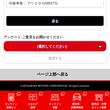
対象車種：
デリカ D:2(MB37S)
戻る
アンケート:ご意見をお聞かせください
(選択してください)
送信する
ページ上部へ戻る
© MITSUBISHI MOTORS CORPORATION. All rights reserved.
オンライン
カタログ
オンライン
展示車・
販売店・充電
見積もり
請求
相談
試乗車検索
ポイント検索