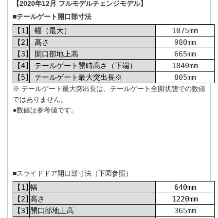
【2020年12月 フルモデルチェンジモデル】
■テールゲート開口部寸法
【1】
幅（最大）
1075mm
【2】
高さ
980mm
【3】
開口部地上高
665mm
【4】
テールゲート開時高さ（下端）
1840mm
【5】
テールゲート最大突出長※
805mm
※ テールゲート最大突出長は、テールゲート全開状態での数値
ではありません。
●数値は参考値です。
■
スライドドア開口部寸法
（下図参照）
【1】
幅
640mm
【2】
高さ
1220mm
【3】
開口部地上高
365mm