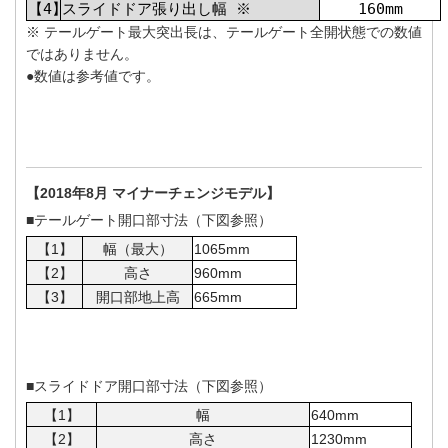
【4】
スライドドア張り出し幅 ※
160mm
※ テールゲート最大突出長は、テールゲート全開状態での数値
ではありません。
●数値は参考値です。
【2018年8月 マイナーチェンジモデル】
■
テールゲート開口部寸法
（下図参照）
【1】
幅（最大）
1065mm
【2】
高さ
960mm
【3】
開口部地上高
665mm
■
スライドドア開口部寸法
（下図参照）
【1】
幅
640mm
【2】
高さ
1230mm