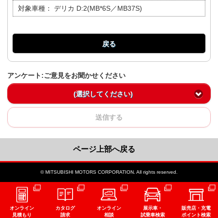
対象車種：
デリカ D:2(MB*6S／MB37S)
戻る
アンケート:ご意見をお聞かせください
(選択してください)
送信する
ページ上部へ戻る
© MITSUBISHI MOTORS CORPORATION. All rights reserved.
オンライン
カタログ
オンライン
展示車・
販売店・充電
見積もり
請求
相談
試乗車検索
ポイント検索