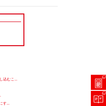
むこ...
.
...