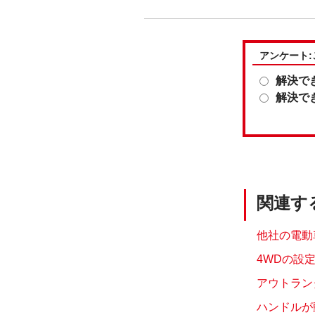
アンケート
解決で
解決で
関連す
他社の電動
4WDの設
アウトランダ
ハンドルが