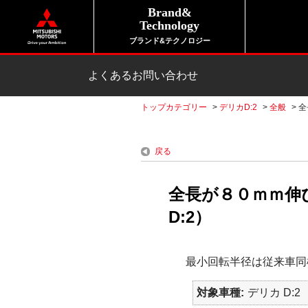
Brand&
Technology
ブランド&テクノロジー
よくあるお問い合わせ
トップカテゴリー
>
デリカD:2
>
全般
>
全
戻る
全長が８０ｍｍ伸
D:2）
最小回転半径は従来車同
対象車種
デリカ D:2