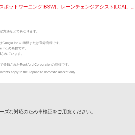
ポットワーニング[BSW]、レーンチェンジアシスト[LCA]、...
定方法などで異なります。
のマークはGoogle Inc.の商標または登録商標です。
le Inc.の商標です。
用されています。
で登録されたRockford Corporationの商標です。
y to the Japanese domestic market only.
ーズな対応のため車検証をご用意ください。