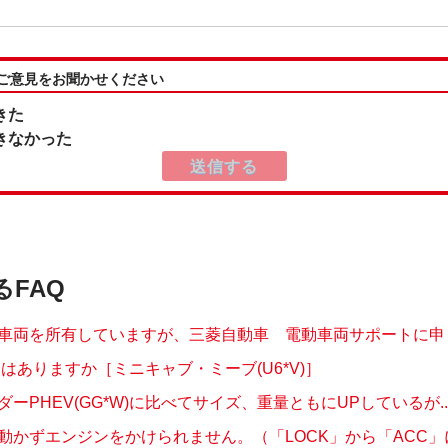
:ご意見をお聞かせください
きた
きなかった
るFAQ
車両を所有していますが、三菱自動車 電動車両サポートに申し込
定はありますか［ミニキャブ・ミーブ(U6*V)］
ーPHEV(GG*W)に比べてサイズ、重量ともにUPしているが..
動かずエンジンをかけられません。（「LOCK」から「ACC」にす