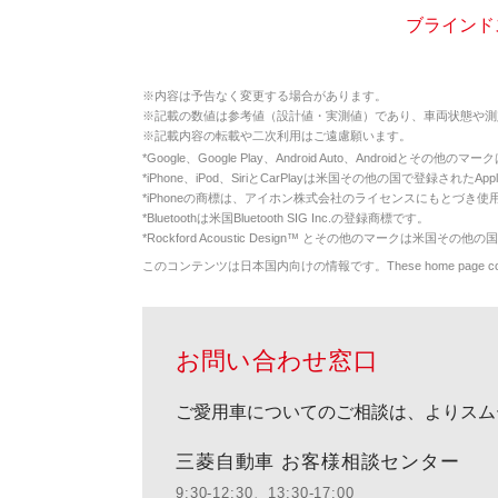
ブラインドス
※
内容は予告なく変更する場合があります。
※
記載の数値は参考値（設計値・実測値）であり、車両状態や測
※
記載内容の転載や二次利用はご遠慮願います。
*
Google、Google Play、Android Auto、Androidとその他
*
iPhone、iPod、SiriとCarPlayは米国その他の国で登録されたApp
*
iPhoneの商標は、アイホン株式会社のライセンスにもとづき使
*
Bluetoothは米国Bluetooth SIG Inc.の登録商標です。
*
Rockford Acoustic Design™ とその他のマークは米国その他の国
このコンテンツは日本国内向けの情報です。These home page contents appl
お問い合わせ窓口
ご愛用車についてのご相談は、よりスム
三菱自動車 お客様相談センター
9:30-12:30、13:30-17:00