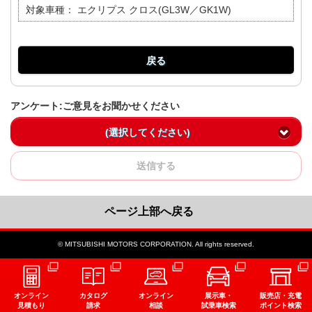
対象車種：
エクリプス クロス(GL3W／GK1W)
戻る
アンケート:ご意見をお聞かせください
(選択してください)
送信する
ページ上部へ戻る
© MITSUBISHI MOTORS CORPORATION. All rights reserved.
オンライン
カタログ
オンライン
展示車・
販売店・充電
見積もり
請求
相談
試乗車検索
ポイント検索