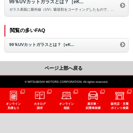
99％UVカットガラスとは？［eK...
ガラス表面に紫外線（UV）吸収剤をコーティングしたもので、約99％※の紫外...
閲覧の多いFAQ
99％UVカットガラスとは？［eK...
ページ上部へ戻る
© MITSUBISHI MOTORS CORPORATION. All rights reserved.
オンライン
カタログ
オンライン
展示車・
販売店・充電
見積もり
請求
相談
試乗車検索
ポイント検索