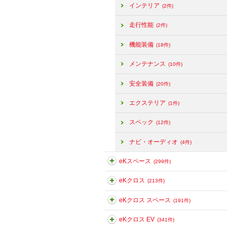
インテリア
(2件)
走行性能
(2件)
機能装備
(18件)
メンテナンス
(10件)
安全装備
(20件)
エクステリア
(1件)
スペック
(12件)
ナビ・オーディオ
(4件)
eKスペース
(299件)
eKクロス
(213件)
eKクロス スペース
(191件)
eKクロス EV
(341件)