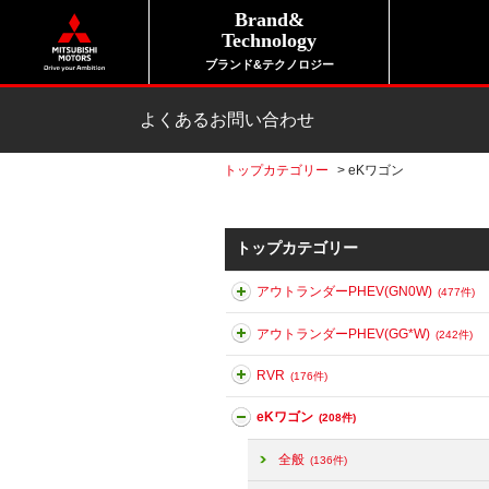
Brand&
Technology
ブランド&テクノロジー
よくあるお問い合わせ
トップカテゴリー
>
eKワゴン
トップカテゴリー
アウトランダーPHEV(GN0W)
(477件)
アウトランダーPHEV(GG*W)
(242件)
RVR
(176件)
eKワゴン
(208件)
全般
(136件)