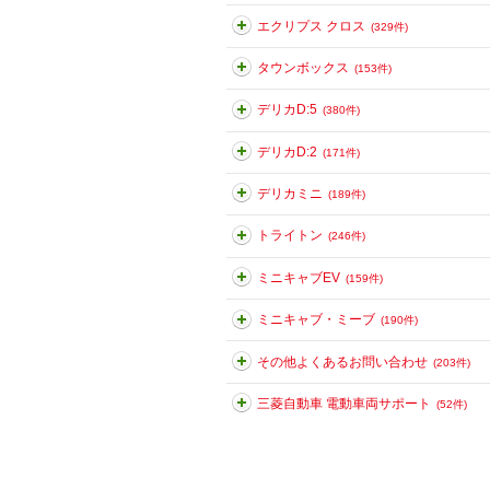
エクリプス クロス
(329件)
タウンボックス
(153件)
デリカD:5
(380件)
デリカD:2
(171件)
デリカミニ
(189件)
トライトン
(246件)
ミニキャブEV
(159件)
ミニキャブ・ミーブ
(190件)
その他よくあるお問い合わせ
(203件)
三菱自動車 電動車両サポート
(52件)