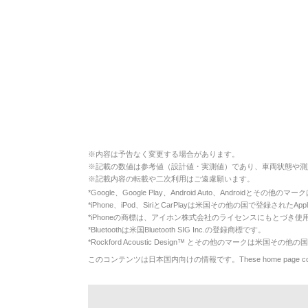
※
内容は予告なく変更する場合があります。
※
記載の数値は参考値（設計値・実測値）であり、車両状態や測
※
記載内容の転載や二次利用はご遠慮願います。
*
Google、Google Play、Android Auto、Androidとその他
*
iPhone、iPod、SiriとCarPlayは米国その他の国で登録されたApp
*
iPhoneの商標は、アイホン株式会社のライセンスにもとづき使
*
Bluetoothは米国Bluetooth SIG Inc.の登録商標です。
*
Rockford Acoustic Design™ とその他のマークは米国その他の国
このコンテンツは日本国内向けの情報です。These home page contents appl