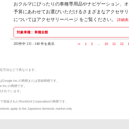
おクルマにぴったりの車種専用品やナビゲーション、オ
予算にあわせてお選びいただけるさまざまなアクセサリ
についてはアクセサリーページ をご覧ください。
詳細表
対象車種 :
車種全般
205件中 131 - 140 件を表示
≪
1
2
…
10
11
12
定方法などで異なります。
のマークはGoogle Inc.の商標または登録商標です。
le Inc.の商標です。
用されています。
で登録されたRockford Corporationの商標です。
y to the Japanese domestic market only.