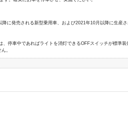
年4月以降に発売される新型乗用車、および2021年10月以降に
。
両は、停車中であればライトを消灯できるOFFスイッチが標準装備
せん。