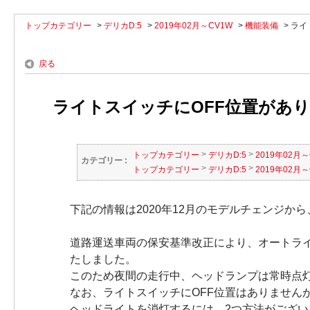
トップカテゴリー
>
デリカD:5
>
2019年02月～CV1W
>
機能装備
>
ライ
戻る
ライトスイッチにOFF位置がありま
>
>
トップカテゴリー
デリカD:5
2019年02月～
カテゴリー :
>
>
トップカテゴリー
デリカD:5
2019年02月～
下記の情報は2020年12月のモデルチェンジから
道路運送車両の保安基準改正により、オートラ
たしました。
このため夜間の走行中、ヘッドランプは常時点
なお、ライトスイッチにOFF位置はありません
ヘッドライトを消灯するには、2つ方法がござ