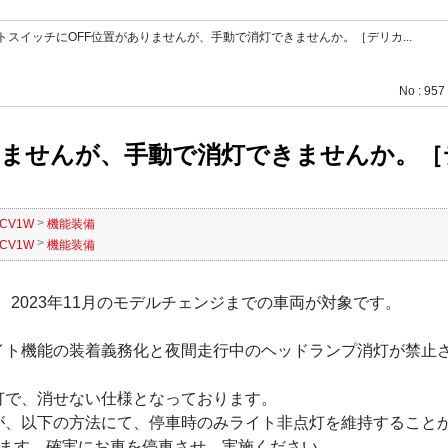
トスイッチにOFF位置がありませんが、手動で消灯できませんか。［デリカ...
No : 957
せんが、手動で消灯できませんか。［デリカD
>
CV1W
機能装備
>
CV1W
機能装備
、2023年11月のモデルチェンジまでの車両が対象です。
イト機能の装着義務化と夜間走行中のヘッドランプ消灯が禁止さ
灯で、消せない仕様となっております。
が、以下の方法にて、停車時のみライト非点灯を維持すること
います。確実にお車を停車させ、実施ください。