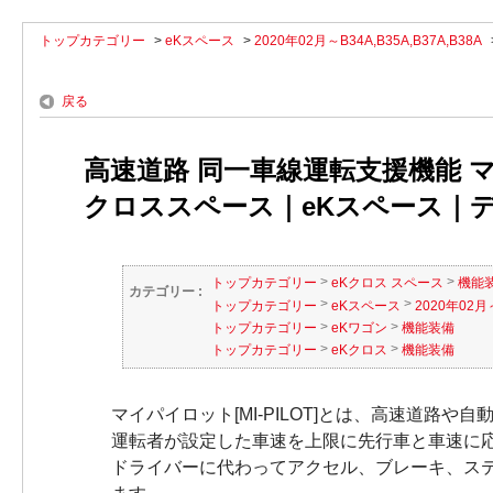
トップカテゴリー
>
eKスペース
>
2020年02月～B34A,B35A,B37A,B38A
戻る
高速道路 同一車線運転支援機能 マイ
クロススペース｜eKスペース｜デリ
>
>
トップカテゴリー
eKクロス スペース
機能
カテゴリー :
>
>
トップカテゴリー
eKスペース
2020年02月～
>
>
トップカテゴリー
eKワゴン
機能装備
>
>
トップカテゴリー
eKクロス
機能装備
マイパイロット[MI-PILOT]とは、高速道路
運転者が設定した車速を上限に先行車と車速に
ドライバーに代わってアクセル、ブレーキ、ス