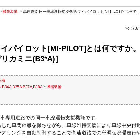
>
機能装備
>
高速道路 同一車線運転支援機能 マイパイロット[MI-PILOT]とは何で...
No : 737
パイロット[MI-PILOT]とは何ですか。［
カミニ(B3*A)］
装備
>
B34A,B35A,B37A,B38A
機能装備
や自動車専用道路での同一車線運転支援機能です。
応じた車間距離を保ちながら、車線維持支援により車線中央付
テアリングを自動制御することで高速道路での単調な渋滞走行