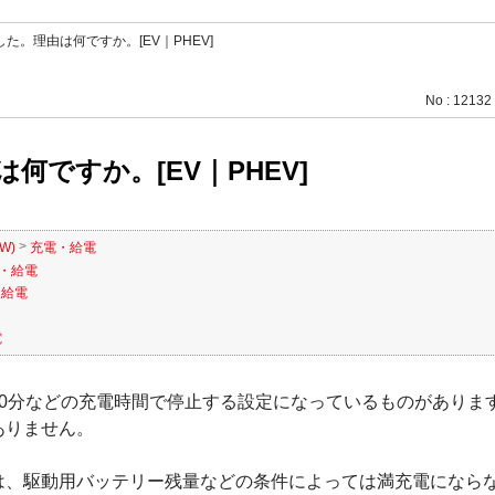
た。理由は何ですか。[EV｜PHEV]
No : 12132
ですか。[EV｜PHEV]
>
W)
充電・給電
・給電
・給電
電
0分などの充電時間で停止する設定になっているものがありま
ありません。
は、駆動用バッテリー残量などの条件によっては満充電になら