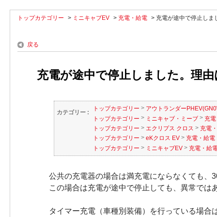
トップカテゴリー
>
ミニキャブEV
>
充電・給電
>
充電が途中で停止しまし
戻る
充電が途中で停止しました。理由は何
>
トップカテゴリー
アウトランダーPHEV(GN0
カテゴリー :
>
>
トップカテゴリー
ミニキャブ・ミーブ
充電
>
>
トップカテゴリー
エクリプス クロス
充電
>
>
トップカテゴリー
eKクロス EV
充電・給電
>
>
トップカテゴリー
ミニキャブEV
充電・給
公共の充電器の場合は満充電にならなくても、3
この場合は充電が途中で停止しても、異常では
タイマー充電（車種別装備）を行っている場合