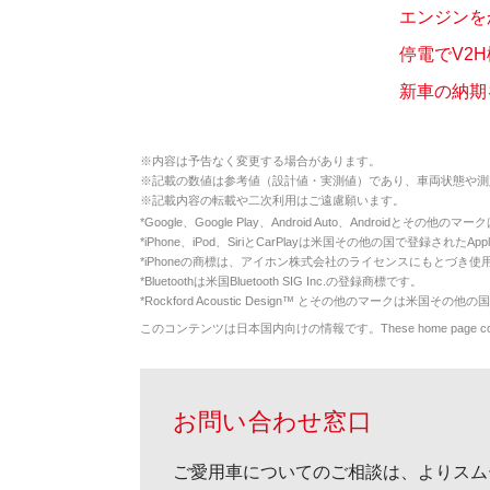
エンジンを
停電でV2
新車の納期
※
内容は予告なく変更する場合があります。
※
記載の数値は参考値（設計値・実測値）であり、車両状態や測
※
記載内容の転載や二次利用はご遠慮願います。
*
Google、Google Play、Android Auto、Androidとその他
*
iPhone、iPod、SiriとCarPlayは米国その他の国で登録されたApp
*
iPhoneの商標は、アイホン株式会社のライセンスにもとづき使
*
Bluetoothは米国Bluetooth SIG Inc.の登録商標です。
*
Rockford Acoustic Design™ とその他のマークは米国その他の国
このコンテンツは日本国内向けの情報です。These home page contents appl
お問い合わせ窓口
ご愛用車についてのご相談は、よりスム