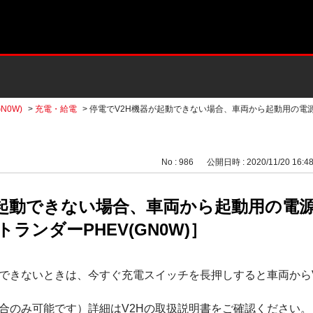
N0W)
>
充電・給電
>
停電でV2H機器が起動できない場合、車両から起動用の電
No : 986
公開日時 : 2020/11/20 16:4
が起動できない場合、車両から起動用の電
ランダーPHEV(GN0W)］
施できないときは、今すぐ充電スイッチを長押しすると車両から
合のみ可能です）詳細はV2Hの取扱説明書をご確認ください。