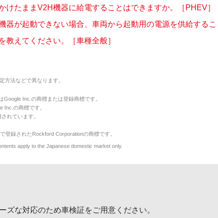
かけたままV2H機器に給電することはできますか。［PHEV］
H機器が起動できない場合、車両から起動用の電源を供給することは
を教えてください。［車種全般］
定方法などで異なります。
のマークはGoogle Inc.の商標または登録商標です。
le Inc.の商標です。
用されています。
で登録されたRockford Corporationの商標です。
y to the Japanese domestic market only.
ーズな対応のため車検証をご用意ください。