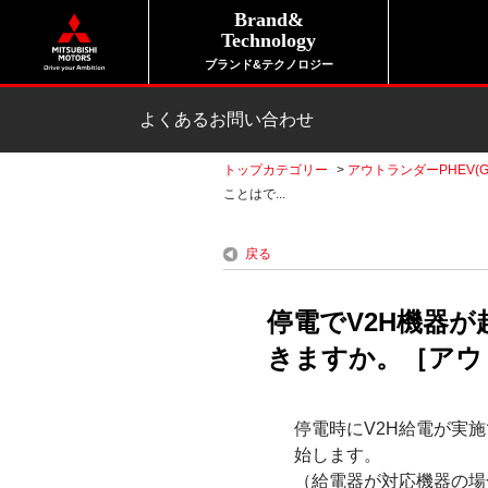
Brand&
Technology
ブランド&テクノロジー
よくあるお問い合わせ
トップカテゴリー
>
アウトランダーPHEV(G
ことはで...
戻る
停電でV2H機器
きますか。［アウト
停電時にV2H給電が実
始します。
（給電器が対応機器の場