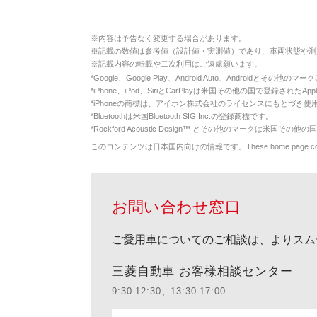
※
内容は予告なく変更する場合があります。
※
記載の数値は参考値（設計値・実測値）であり、車両状態や測
※
記載内容の転載や二次利用はご遠慮願います。
*
Google、Google Play、Android Auto、Androidとその他
*
iPhone、iPod、SiriとCarPlayは米国その他の国で登録されたApp
*
iPhoneの商標は、アイホン株式会社のライセンスにもとづき使
*
Bluetoothは米国Bluetooth SIG Inc.の登録商標です。
*
Rockford Acoustic Design™ とその他のマークは米国その他の国
このコンテンツは日本国内向けの情報です。These home page contents appl
お問い合わせ窓口
ご愛用車についてのご相談は、よりスム
三菱自動車 お客様相談センター
9:30-12:30、13:30-17:00