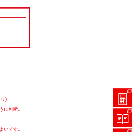
り)
判断...
です...