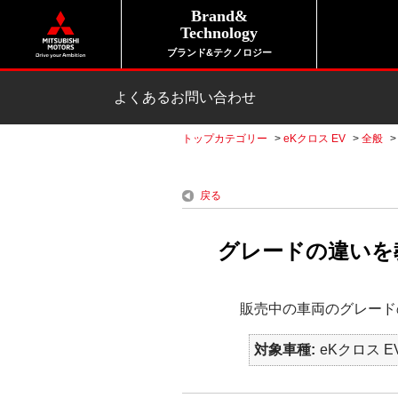
Brand&
Technology
ブランド&テクノロジー
よくあるお問い合わせ
トップカテゴリー
>
eKクロス EV
>
全般
戻る
グレードの違いを教
販売中の車両のグレード
対象車種
eKクロス EV