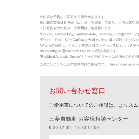
※
内容は予告なく変更する場合があります。
※
記載の数値は参考値（設計値・実測値）であり、車両状態や測
※
記載内容の転載や二次利用はご遠慮願います。
*
Google、Google Play、Android Auto、Androidとその他
*
iPhone、iPod、SiriとCarPlayは米国その他の国で登録されたApp
*
iPhoneの商標は、アイホン株式会社のライセンスにもとづき使
*
Bluetoothは米国Bluetooth SIG Inc.の登録商標です。
*
Rockford Acoustic Design™ とその他のマークは米国その他の国
このコンテンツは日本国内向けの情報です。These home page contents appl
お問い合わせ窓口
ご愛用車についてのご相談は、よりスム
三菱自動車 お客様相談センター
9:30-12:30、13:30-17:00