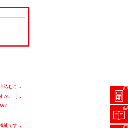
むこ...
。［...
W)］
です...