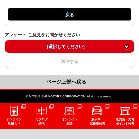
戻る
アンケート:ご意見をお聞かせください
(選択してください)
送信する
ページ上部へ戻る
© MITSUBISHI MOTORS CORPORATION. All rights reserved.
オンライン
カタログ
オンライン
展示車・
販売店・充電
見積もり
請求
相談
試乗車検索
ポイント検索