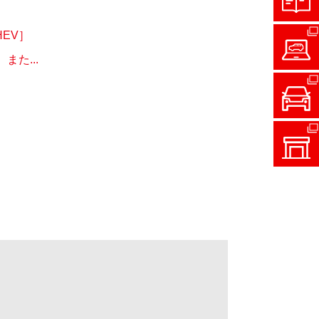
EV］
た...