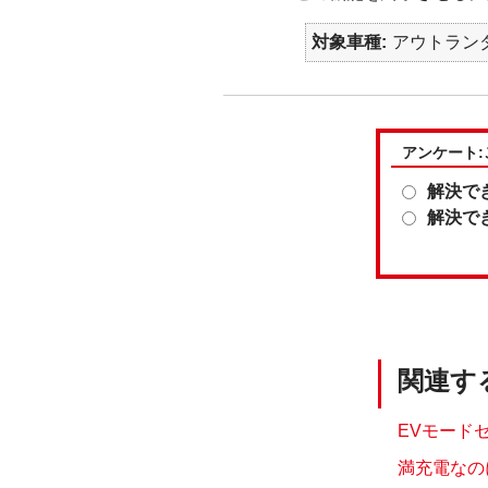
対象車種
アウトランダ
アンケート
解決で
解決で
関連す
EVモード
満充電なの