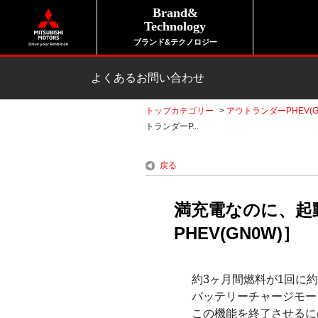
Brand&
Technology
ブランド&テクノロジー
よくあるお問い合わせ
トップカテゴリー
>
アウトランダーPHEV(G
トランダーP...
戻る
満充電なのに、起
PHEV(GN0W)］
約3ヶ月間燃料が1回に
バッテリーチャージモー
この機能を終了させるに