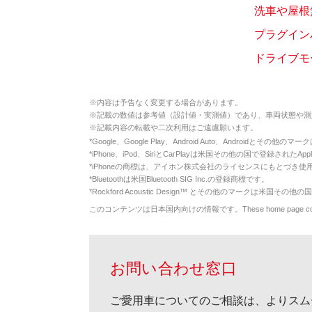
洗車や屋根
プラグイン
ドライブモ
※
内容は予告なく変更する場合があります。
※
記載の数値は参考値（設計値・実測値）であり、車両状態や測
※
記載内容の転載や二次利用はご遠慮願います。
*
Google、Google Play、Android Auto、Androidとその他
*
iPhone、iPod、SiriとCarPlayは米国その他の国で登録されたApp
*
iPhoneの商標は、アイホン株式会社のライセンスにもとづき使
*
Bluetoothは米国Bluetooth SIG Inc.の登録商標です。
*
Rockford Acoustic Design™ とその他のマークは米国その他の国
このコンテンツは日本国内向けの情報です。These home page contents appl
お問い合わせ窓口
ご愛用車についてのご相談は、よりスム