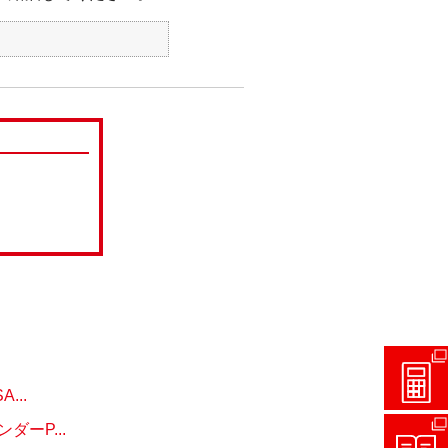
..
ーP...