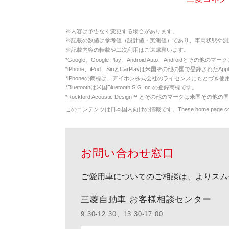
※
内容は予告なく変更する場合があります。
※
記載の数値は参考値（設計値・実測値）であり、車両状態や測
※
記載内容の転載や二次利用はご遠慮願います。
*
Google、Google Play、Android Auto、Androidとその他
*
iPhone、iPod、SiriとCarPlayは米国その他の国で登録されたApp
*
iPhoneの商標は、アイホン株式会社のライセンスにもとづき使
*
Bluetoothは米国Bluetooth SIG Inc.の登録商標です。
*
Rockford Acoustic Design™ とその他のマークは米国その他の国
このコンテンツは日本国内向けの情報です。These home page contents appl
お問い合わせ窓口
ご愛用車についてのご相談は、よりスム
三菱自動車 お客様相談センター
9:30-12:30、13:30-17:00