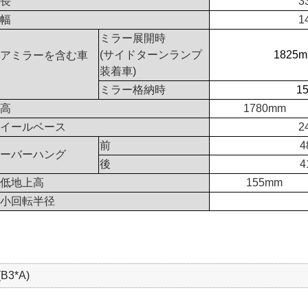
長
3
幅
1
ミラー展開時
(サイドターンランプ
1825m
アミラーを含む車
装着車)
ミラー格納時
1
高
1780mm
イールベース
2
前
4
ーバーハング
後
4
低地上高
155mm
小回転半径
3*A)