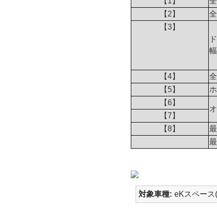
【1】
全
【2】
全
【3】
ド
幅
【4】
全
【5】
ホ
【6】
オ
【7】
【8】
最
最
対象車種
eKスペース(B