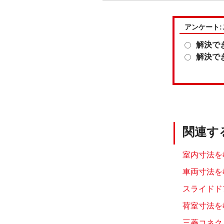
アンケート
解決で
解決で
関連す
室内寸法を教
車両寸法を教
スライドド
荷室寸法を
三菱コネク