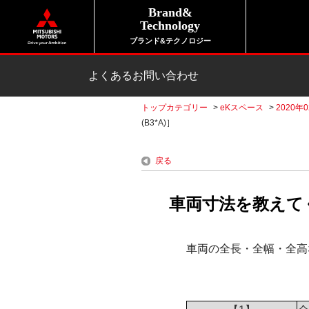
Brand&
Technology
ブランド&テクノロジー
よくあるお問い合わせ
トップカテゴリー
>
eKスペース
>
2020年0
(B3*A)］
戻る
車両寸法を教えてく
車両の全長・全幅・全高