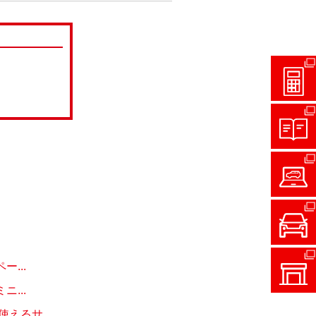
...
...
るサ...