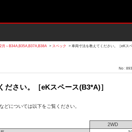
2月～B34A,B35A,B37A,B38A
>
スペック
>
車両寸法を教えてください。［eKス
No : 89
ださい。［eKスペース(B3*A)］
などについては以下をご覧ください。
2WD