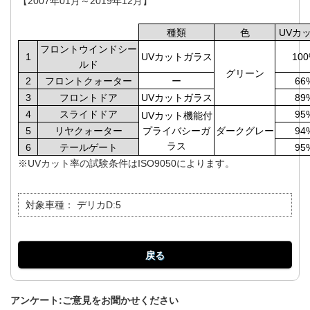
【2007年01月～2019年12月】
種類
色
UVカ
フロントウインドシー
1
UVカットガラス
10
ルド
グリーン
2
フロントクォーター
ー
66
3
フロントドア
UVカットガラス
89
4
スライドドア
95
UVカット機能付
5
リヤクォーター
プライバシーガ
ダークグレー
94
ラス
6
テールゲート
95
※UVカット率の試験条件はISO9050によります。
対象車種：
デリカD:5
戻る
アンケート:ご意見をお聞かせください