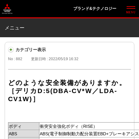
ブランド&テクノロジー
メニュー
カテゴリー表示
No : 882
更新日時 : 2022/05/19 16:32
どのような安全装備がありますか。
［デリカD:5(DBA-CV*W／LDA-
CV1W)］
ボディ
衝突安全強化ボディ（RISE）
ABS
ABS(電子制御制動力配分装置EBD+ブレーキアシス