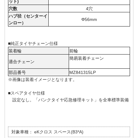
ット)
穴数
4穴
ハブ径（センターイ
Φ56mm
ンロー）
■純正タイヤチェーン仕様
装着輪
前輪
簡易装着チェーン
適合チェーン
部品番号
MZ841315LP
※画像は装着イメージとなります。
■スペアタイヤ仕様
設定なし。「パンクタイヤ応急修理キット」を全車標準装備
対象車種：
eKクロス スペース(B3*A)