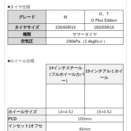
■タイヤ仕様
G、T
グレード
M
G Plus Edition
タイヤサイズ
155/65R14
165/55R15
種類
サマータイヤ
空気圧
240kPa（2.4kgf/c㎡）
■ホイール仕様
14インチスチール
15インチアルミホイ
（フルホイールカバ
ール
ー）
ホイールサイズ
14×4.5J
15×4.5J
PCD
100mm
インセット(オフセ
46mm