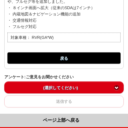
や、フルセグ等を追加しました。
・ ８インチ画面へ拡大（従来のSDAは7インチ）
・ 内蔵地図＆ナビゲーション機能の追加
・ 交通情報対応
・ フルセグ対応
対象車種：
RVR(GA*W)
戻る
アンケート:ご意見をお聞かせください
(選択してください)
送信する
ページ上部へ戻る