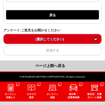
戻る
アンケート:ご意見をお聞かせください
(選択してください)
送信する
ページ上部へ戻る
© MITSUBISHI MOTORS CORPORATION. All rights reserved.
オンライン
カタログ
オンライン
展示車・
販売店・充電
見積もり
請求
相談
試乗車検索
ポイント検索