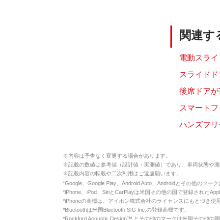
関連す
電動スライ
スライドド
後席ドアが
スマートフ
ハンズフリ
※
内容は予告なく変更する場合があります。
※
記載の数値は参考値（設計値・実測値）であり、車両状態や測
※
記載内容の転載や二次利用はご遠慮願います。
*
Google、Google Play、Android Auto、Androidとその他
*
iPhone、iPod、SiriとCarPlayは米国その他の国で登録されたApp
*
iPhoneの商標は、アイホン株式会社のライセンスにもとづき使
*
Bluetoothは米国Bluetooth SIG Inc.の登録商標です。
*
Rockford Acoustic Design™ とその他のマークは米国その他の国