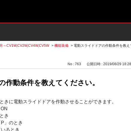
月～CV1W,CV2W,CV4W,CV5W
>
機能装備
>
電動スライドドアの作動条件を教え
No : 763
公開日時 : 2019/08/29 18:2
の作動条件を教えてください。
ときに電動スライドドアを作動させることができます。
ON
とき
P」のとき
ているとき