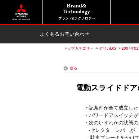
Brand&
Technology
ブランド&テクノロジー
よくあるお問い合わせ
トップカテゴリー
>
デリカD:5
>
2007年01
戻る
電動スライドドア
下記条件が全て成立した
・パワードアスイッチが 
・次のいずれかの状態の
-セレクターレバーが「
-駐車ブレーキをかけ