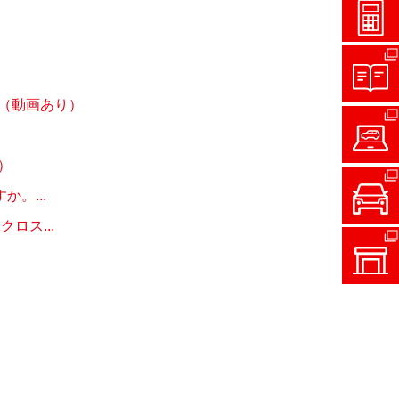
（動画あり）
）
。...
ロス...