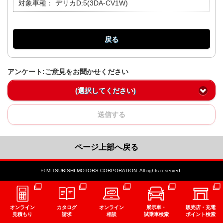
対象車種：
デリカD:5(3DA-CV1W)
戻る
アンケート:ご意見をお聞かせください
(選択してください)
送信する
ページ上部へ戻る
© MITSUBISHI MOTORS CORPORATION. All rights reserved.
オンライン
カタログ
オンライン
展示車・
販売店・充電
見積もり
請求
相談
試乗車検索
ポイント検索