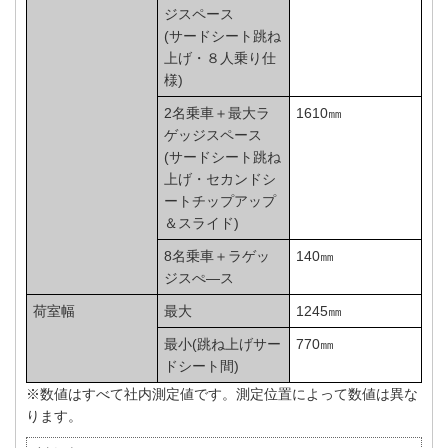
ジスペース
(サードシート跳ね
上げ・８人乗り仕
様)
2名乗車＋最大ラ
1610㎜
ゲッジスペース
(サードシート跳ね
上げ・セカンドシ
ートチップアップ
＆スライド)
8名乗車＋ラゲッ
140㎜
ジスぺ―ス
荷室幅
最大
1245㎜
最小(跳ね上げサー
770㎜
ドシート間)
※数値はすべて社内測定値です。測定位置によって数値は異な
ります。