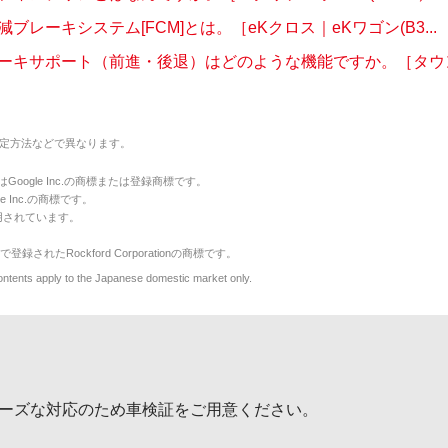
ブレーキシステム[FCM]とは。［eKクロス｜eKワゴン(B3...
ーキサポート（前進・後退）はどのような機能ですか。［タウンボ
定方法などで異なります。
のマークはGoogle Inc.の商標または登録商標です。
le Inc.の商標です。
用されています。
で登録されたRockford Corporationの商標です。
y to the Japanese domestic market only.
ーズな対応のため車検証をご用意ください。