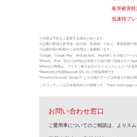
衝突被害軽減
低速時ブレ
※
内容は予告なく変更する場合があります。
※
記載の数値は参考値（設計値・実測値）であり、車両状態や測
※
記載内容の転載や二次利用はご遠慮願います。
*
Google、Google Play、Android Auto、Androidとその他
*
iPhone、iPod、SiriとCarPlayは米国その他の国で登録されたApp
*
iPhoneの商標は、アイホン株式会社のライセンスにもとづき使
*
Bluetoothは米国Bluetooth SIG Inc.の登録商標です。
*
Rockford Acoustic Design™ とその他のマークは米国その他の国
このコンテンツは日本国内向けの情報です。These home page contents appl
お問い合わせ窓口
ご愛用車についてのご相談は、よりスム