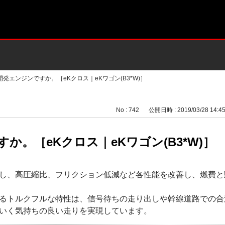
開発エンジンですか。［eKクロス｜eKワゴン(B3*W)］
No : 742
公開日時 : 2019/03/28 14:4
か。［eKクロス｜eKワゴン(B3*W)］
し、高圧縮比、フリクション低減など各性能を改善し、燃費と
るトルクフルな特性は、信号待ちの走り出しや幹線道路での合
いく気持ちの良い走りを実現しています。