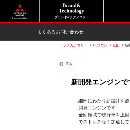
Brand&
Technology
ブランド&テクノロジー
よくあるお問い合わせ
トップカテゴリー
>
eKワゴン
>
全般
>
新
戻る
新開発エンジンです
細部にわたり新設計を施
開発エンジンです。
全回転域で現行車を上回
でストレスなく加速して