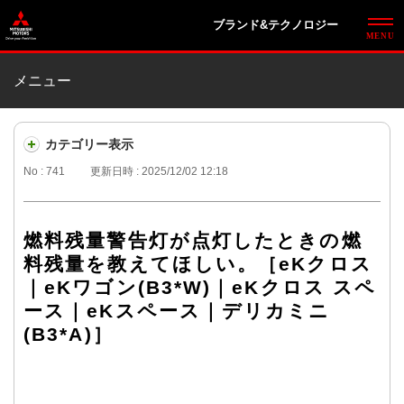
ブランド&テクノロジー
メニュー
カテゴリー表示
No : 741
更新日時 : 2025/12/02 12:18
燃料残量警告灯が点灯したときの燃
料残量を教えてほしい。［eKクロス
｜eKワゴン(B3*W)｜eKクロス スペ
ース｜eKスペース｜デリカミニ
(B3*A)］