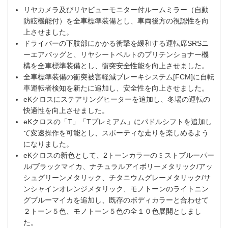
リヤカメラ及びリヤビューモニター付ルームミラー（自動
防眩機能付）を全車標準装備とし、車両後方の視認性を向
上させました。
ドライバーの下肢部にかかる衝撃を緩和する運転席SRSニ
ーエアバッグと、リヤシートベルトのプリテンショナー機
構を全車標準装備とし、衝突安全性能を向上させました。
全車標準装備の衝突被害軽減ブレーキシステム[FCM]に自転
車運転者検知を新たに追加し、安全性を向上させました。
eKクロスにステアリングヒーターを追加し、冬場の運転の
快適性を向上させました。
eKクロスの「T」「Tプレミアム」にパドルシフトを追加し
て変速操作を可能とし、スポーティな走りを楽しめるよう
になりました。
eKクロスの新色として、2トーンカラーのミストブルーパー
ル/ブラックマイカ、ナチュラルアイボリーメタリック/アッ
シュグリーンメタリック、チタニウムグレーメタリック/サ
ンシャインオレンジメタリック、モノトーンのライトニン
グブルーマイカを追加し、既存のボディカラーと合わせて
２トーン５色、モノトーン５色の全１０色展開としまし
た。