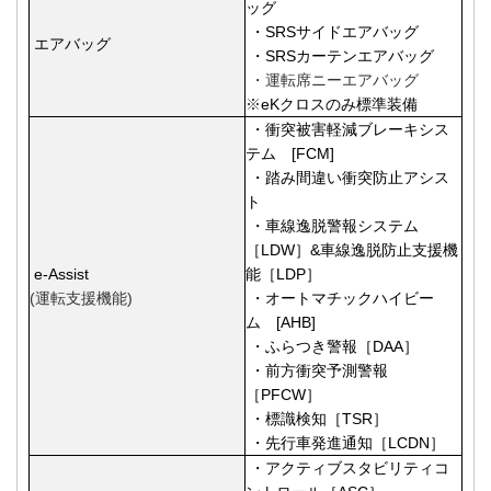
ッグ
・SRSサイドエアバッグ
エアバッグ
・SRSカーテンエアバッグ
・運転席ニーエアバッグ
※
eKクロスのみ標準装備
・衝突被害軽減ブレーキシス
テム [FCM]
・
踏み間違い衝突防止アシス
ト
・車線逸脱警報システム
［LDW］&車線逸脱防止支援機
e-Assist
能［LDP］
(運転支援機能)
・オートマチックハイビー
ム [AHB]
・ふらつき警報［DAA］
・前方衝突予測警報
［PFCW］
・標識検知［TSR］
・先行車発進通知［LCDN］
・アクティブスタビリティコ