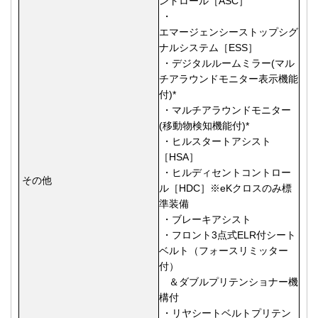
ントロール［ASC］
・
エマージェンシーストップシグ
ナルシステム［ESS］
・デジタルルームミラー(マル
チアラウンドモニター表示機能
付)*
・マルチアラウンドモニター
(移動物検知機能付)
*
・ヒルスタートアシスト
［HSA］
・ヒルディセントコントロー
その他
ル［HDC］※eKクロスのみ標
準装備
・ブレーキアシスト
・フロント3点式ELR付シート
ベルト（フォースリミッター
付）
＆ダブルプリテンショナー機
構付
・リヤシートベルトプリテン