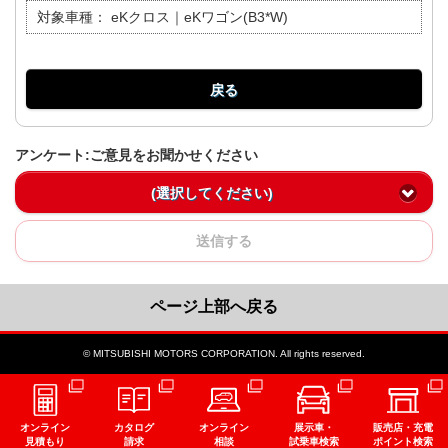
対象車種：
eKクロス｜eKワゴン(B3*W)
戻る
アンケート:ご意見をお聞かせください
(選択してください)
送信する
ページ上部へ戻る
© MITSUBISHI MOTORS CORPORATION. All rights reserved.
オンライン
カタログ
オンライン
展示車・
販売店・充電
見積もり
請求
相談
試乗車検索
ポイント検索