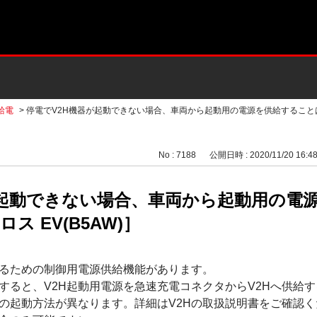
給電
>
停電でV2H機器が起動できない場合、車両から起動用の電源を供給することはで
No : 7188
公開日時 : 2020/11/20 16:4
が起動できない場合、車両から起動用の電
ス EV(B5AW)］
せるための制御用電源供給機能があります。
すると、V2H起動用電源を急速充電コネクタからV2Hへ供給
時の起動方法が異なります。詳細はV2Hの取扱説明書をご確認