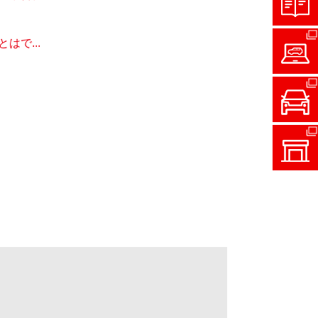
］
で...