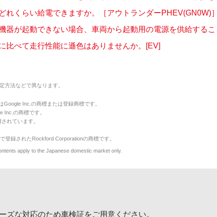
どれくらい給電できますか。［アウトランダーPHEV(GN0W)
H機器が起動できない場合、車両から起動用の電源を供給することは
に比べて走行性能に遜色はありませんか。[EV]
定方法などで異なります。
のマークはGoogle Inc.の商標または登録商標です。
le Inc.の商標です。
用されています。
で登録されたRockford Corporationの商標です。
y to the Japanese domestic market only.
ーズな対応のため車検証をご用意ください。