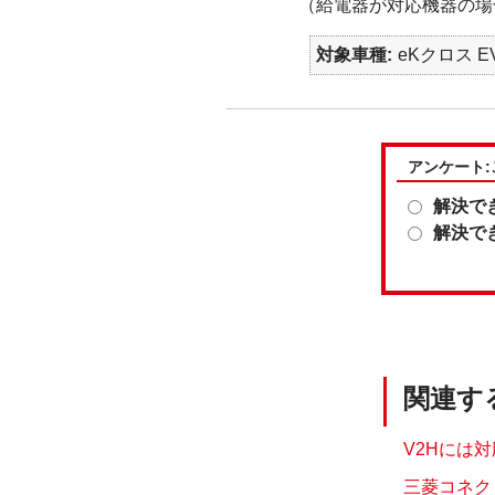
（給電器が対応機器の場
対象車種
eKクロス EV
アンケート
解決で
解決で
関連す
V2Hには対
三菱コネク