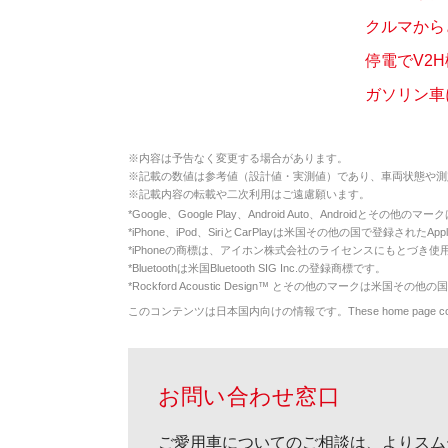
クルマから
停電でV2
ガソリン車
※
内容は予告なく変更する場合があります。
※
記載の数値は参考値（設計値・実測値）であり、車両状態や測
※
記載内容の転載や二次利用はご遠慮願います。
*
Google、Google Play、Android Auto、Androidとその他
*
iPhone、iPod、SiriとCarPlayは米国その他の国で登録されたApp
*
iPhoneの商標は、アイホン株式会社のライセンスにもとづき使
*
Bluetoothは米国Bluetooth SIG Inc.の登録商標です。
*
Rockford Acoustic Design™ とその他のマークは米国その他の国
このコンテンツは日本国内向けの情報です。These home page contents appl
お問い合わせ窓口
ご愛用車についてのご相談は、よりスム