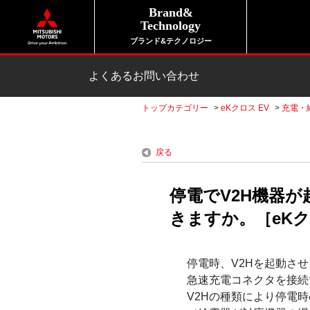
Brand&
Technology
ブランド&テクノロジー
よくあるお問い合わせ
トップカテゴリー
>
eKクロス EV
>
充電・
戻る
停電でV2H機器
きますか。［eKクロ
停電時、V2Hを起動さ
急速充電コネクタを接続
V2Hの種類により停電