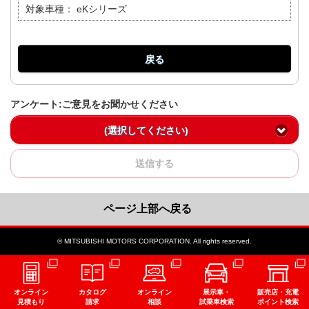
対象車種：
eKシリーズ
戻る
アンケート:ご意見をお聞かせください
(選択してください)
送信する
ページ上部へ戻る
© MITSUBISHI MOTORS CORPORATION. All rights reserved.
オンライン
カタログ
オンライン
展示車・
販売店・充電
見積もり
請求
相談
試乗車検索
ポイント検索