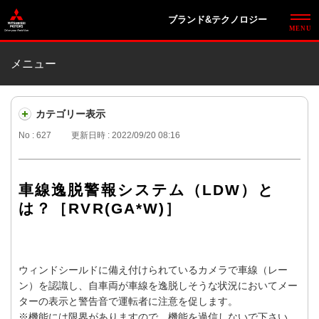
ブランド&テクノロジー
メニュー
カテゴリー表示
No : 627
更新日時 : 2022/09/20 08:16
車線逸脱警報システム（LDW）と
は？［RVR(GA*W)］
ウィンドシールドに備え付けられているカメラで車線（レー
ン）を認識し、自車両が車線を逸脱しそうな状況においてメー
ターの表示と警告音で運転者に注意を促します。
※機能には限界がありますので、機能を過信しないで下さい。