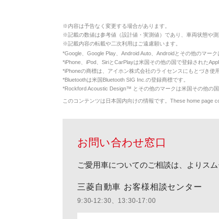
※
内容は予告なく変更する場合があります。
※
記載の数値は参考値（設計値・実測値）であり、車両状態や測
※
記載内容の転載や二次利用はご遠慮願います。
*
Google、Google Play、Android Auto、Androidとその他
*
iPhone、iPod、SiriとCarPlayは米国その他の国で登録されたApp
*
iPhoneの商標は、アイホン株式会社のライセンスにもとづき使
*
Bluetoothは米国Bluetooth SIG Inc.の登録商標です。
*
Rockford Acoustic Design™ とその他のマークは米国その他の国
このコンテンツは日本国内向けの情報です。These home page contents appl
お問い合わせ窓口
ご愛用車についてのご相談は、よりスム
三菱自動車 お客様相談センター
9:30-12:30、13:30-17:00