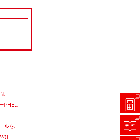
..
E...
.
を...
W)］