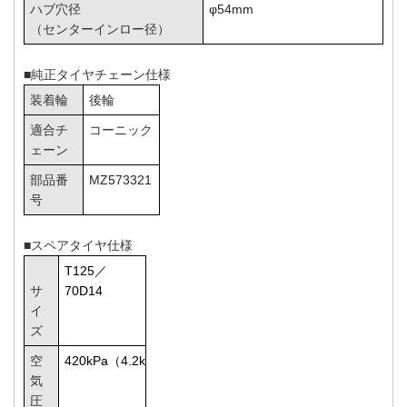
ハブ穴径
φ54mm
（センターインロー径）
■純正タイヤチェーン仕様
装着輪
後輪
適合チ
コーニック
ェーン
部品番
MZ573321
号
■スペアタイヤ仕様
T125／
サ
70D14
イ
ズ
空
420kPa（4.2kgf/cm2）
気
圧