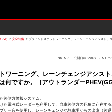
G*W)
>
安全装備
>
ブラインドスポットワーニング、レーンチェンジアシスト、
No : 593
公開日時 : 2018/10/15 11:5
トワーニング、レーンチェンジアシスト
何ですか。［アウトランダーPHEV(GG
た後側方警報システム。
けた電波式レーダーを利用して、自車後側方の死角に存在する
ブザー音を使用し、レーンチェンジや駐車場からの出庫（後退