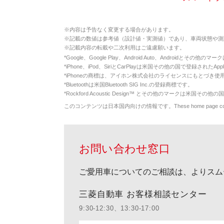
※
内容は予告なく変更する場合があります。
※
記載の数値は参考値（設計値・実測値）であり、車両状態や測
※
記載内容の転載や二次利用はご遠慮願います。
*
Google、Google Play、Android Auto、Androidとその他
*
iPhone、iPod、SiriとCarPlayは米国その他の国で登録されたApp
*
iPhoneの商標は、アイホン株式会社のライセンスにもとづき使
*
Bluetoothは米国Bluetooth SIG Inc.の登録商標です。
*
Rockford Acoustic Design™ とその他のマークは米国その他の国
このコンテンツは日本国内向けの情報です。These home page contents appl
お問い合わせ窓口
ご愛用車についてのご相談は、よりスム
三菱自動車 お客様相談センター
9:30-12:30、13:30-17:00