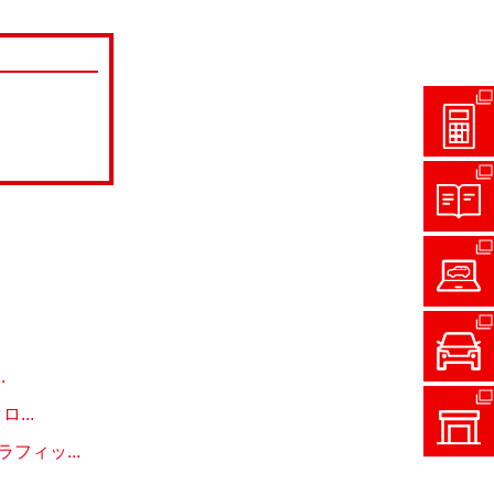
.
...
ィッ...