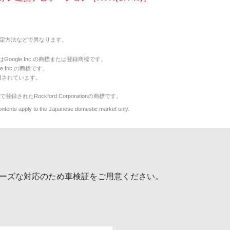
定方法などで異なります。
のマークはGoogle Inc.の商標または登録商標です。
le Inc.の商標です。
用されています。
で登録されたRockford Corporationの商標です。
y to the Japanese domestic market only.
ーズな対応のため車検証をご用意ください。