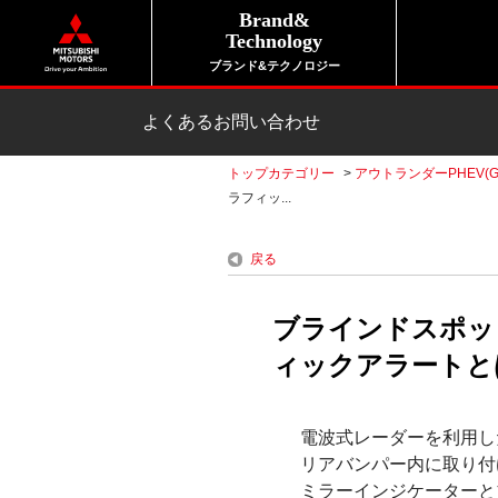
Brand&
Technology
ブランド&テクノロジー
よくあるお問い合わせ
トップカテゴリー
>
アウトランダーPHEV(G
ラフィッ...
戻る
ブラインドスポッ
ィックアラートとは
電波式レーダーを利用し
リアバンパー内に取り付
ミラーインジケーターと