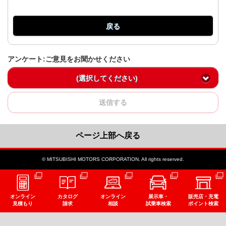
戻る
アンケート:ご意見をお聞かせください
(選択してください)
送信する
ページ上部へ戻る
© MITSUBISHI MOTORS CORPORATION. All rights reserved.
オンライン
カタログ
オンライン
展示車・
販売店・充電
見積もり
請求
相談
試乗車検索
ポイント検索