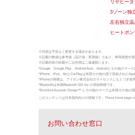
リヤヒーター
3ゾーン独
左右独立温
ヒートポン
※
内容は予告なく変更する場合があります。
※
記載の数値は参考値（設計値・実測値）であり、車両状態や測
※
記載内容の転載や二次利用はご遠慮願います。
*
Google、Google Play、Android Auto、Androidとその他
*
iPhone、iPod、SiriとCarPlayは米国その他の国で登録されたApp
*
iPhoneの商標は、アイホン株式会社のライセンスにもとづき使
*
Bluetoothは米国Bluetooth SIG Inc.の登録商標です。
*
Rockford Acoustic Design™ とその他のマークは米国その他の国
このコンテンツは日本国内向けの情報です。These home page contents appl
お問い合わせ窓口