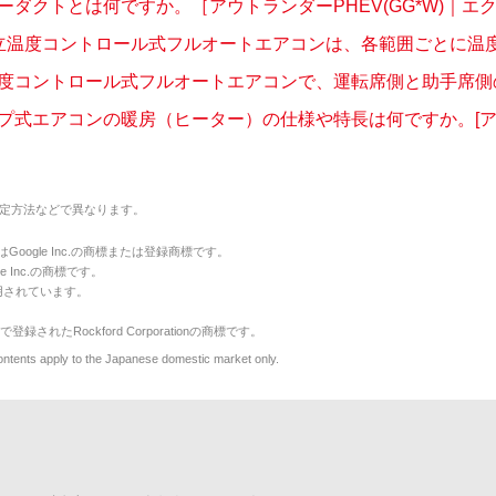
ダクトとは何ですか。［アウトランダーPHEV(GG*W)｜エク..
立温度コントロール式フルオートエアコンは、各範囲ごとに温度セ
度コントロール式フルオートエアコンで、運転席側と助手席側の温
プ式エアコンの暖房（ヒーター）の仕様や特長は何ですか。[アウ
定方法などで異なります。
のマークはGoogle Inc.の商標または登録商標です。
le Inc.の商標です。
用されています。
で登録されたRockford Corporationの商標です。
y to the Japanese domestic market only.