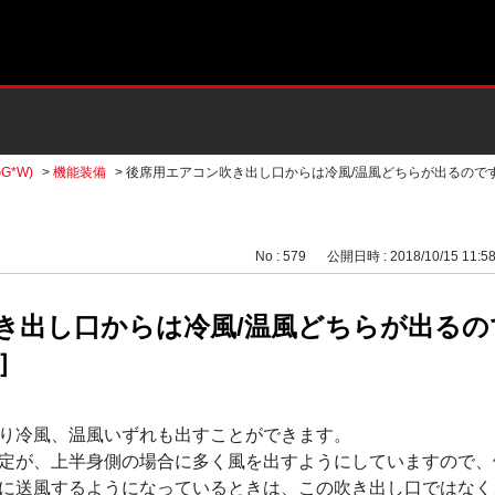
G*W)
>
機能装備
>
後席用エアコン吹き出し口からは冷風/温風どちらが出るので
No : 579
公開日時 : 2018/10/15 11:5
き出し口からは冷風/温風どちらが出る
)］
り冷風、温風いずれも出すことができます。
定が、上半身側の場合に多く風を出すようにしていますので、
に送風するようになっているときは、この吹き出し口ではなく