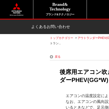
Brand&
Technology
ブランド&テクノロジー
よくあるお問い合わせ
トップカテゴリー
>
アウトランダーPHEV(G
トラン...
戻る
後席用エアコン吹
ダーPHEV(GG*W
エアコンの温度設定によ
なお、エアコンの風向設
いるときなどで、足元側