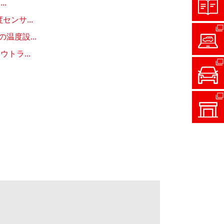
.
ンサ...
度設...
トラ...