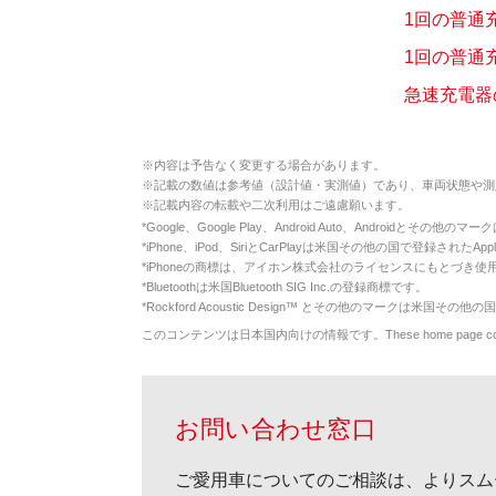
1回の普通
1回の普通
急速充電器
※
内容は予告なく変更する場合があります。
※
記載の数値は参考値（設計値・実測値）であり、車両状態や測
※
記載内容の転載や二次利用はご遠慮願います。
*
Google、Google Play、Android Auto、Androidとその他
*
iPhone、iPod、SiriとCarPlayは米国その他の国で登録されたApp
*
iPhoneの商標は、アイホン株式会社のライセンスにもとづき使
*
Bluetoothは米国Bluetooth SIG Inc.の登録商標です。
*
Rockford Acoustic Design™ とその他のマークは米国その他の国
このコンテンツは日本国内向けの情報です。These home page contents appl
お問い合わせ窓口
ご愛用車についてのご相談は、よりスム