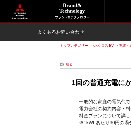
Brand&
Technology
ブランド&テクノロジー
よくあるお問い合わせ
トップカテゴリー
>
eKクロス EV
>
充電・
戻る
1回の普通充電にか
一般的な家庭の電気代で
電力会社の契約内容・料
料金プランについて詳し
※1kWhあたり30円の場