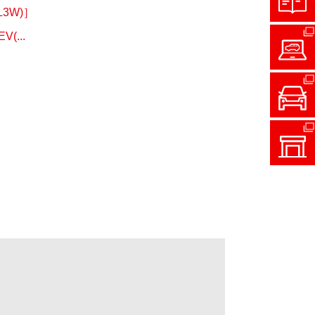
3W)］
...