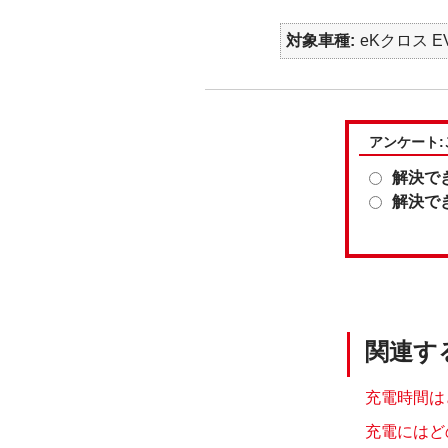
対象車種
eKクロス EV
アンケート
解決で
解決で
関連す
充電時間はど
充電にはどの