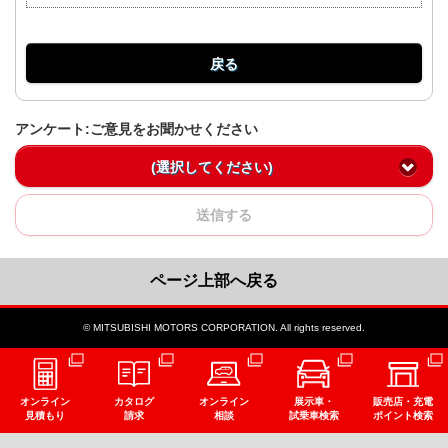
戻る
アンケート:ご意見をお聞かせください
(選択してください)
送信する
ページ上部へ戻る
© MITSUBISHI MOTORS CORPORATION. All rights reserved.
オンライン
カタログ
オンライン
展示車・
販売店・充電
見積もり
請求
相談
試乗車検索
ポイント検索