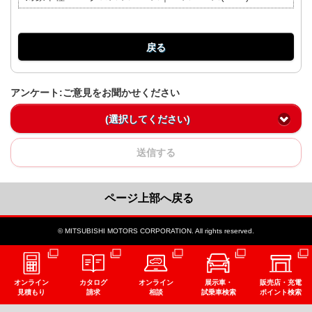
戻る
アンケート:ご意見をお聞かせください
(選択してください)
送信する
ページ上部へ戻る
© MITSUBISHI MOTORS CORPORATION. All rights reserved.
オンライン
カタログ
オンライン
展示車・
販売店・充電
見積もり
請求
相談
試乗車検索
ポイント検索